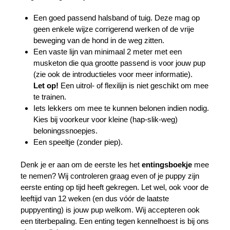
Een goed passend halsband of tuig. Deze mag op
geen enkele wijze corrigerend werken of de vrije
beweging van de hond in de weg zitten.
Een vaste lijn van minimaal 2 meter met een
musketon die qua grootte passend is voor jouw pup
(zie ook de introductieles voor meer informatie).
Let op!
Een uitrol- of flexilijn is niet geschikt om mee
te trainen.
Iets lekkers om mee te kunnen belonen indien nodig.
Kies bij voorkeur voor kleine (hap-slik-weg)
beloningssnoepjes.
Een speeltje (zonder piep).
Denk je er aan om de eerste les het
entingsboekje
mee
te nemen? Wij controleren graag even of je puppy zijn
eerste enting op tijd heeft gekregen. Let wel, ook voor de
leeftijd van 12 weken (en dus vóór de laatste
puppyenting) is jouw pup welkom. Wij accepteren ook
een titerbepaling. Een enting tegen kennelhoest is bij ons