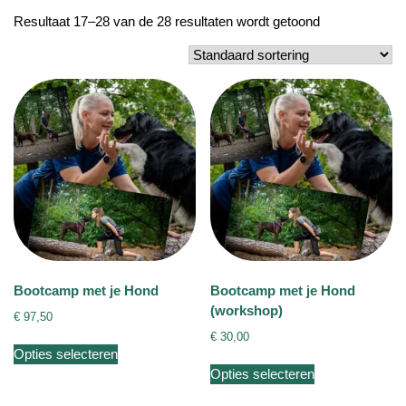
Resultaat 17–28 van de 28 resultaten wordt getoond
Bootcamp met je Hond
Bootcamp met je Hond
(workshop)
€
97,50
€
30,00
Dit
Opties selecteren
product
Dit
Opties selecteren
heeft
product
meerdere
heeft