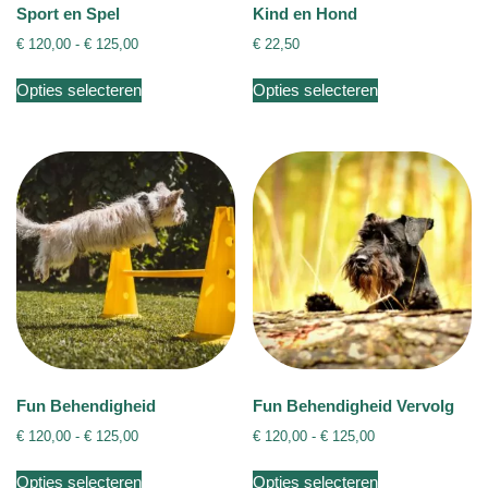
Sport en Spel
Kind en Hond
Prijsklasse:
€
120,00
-
€
125,00
€
22,50
€ 120,00
Dit
Dit
tot
Opties selecteren
Opties selecteren
product
product
€ 125,00
heeft
heeft
meerdere
meerdere
variaties.
variaties.
Deze
Deze
optie
optie
kan
kan
gekozen
gekozen
worden
worden
op
op
de
de
productpagina
productpagina
Fun Behendigheid
Fun Behendigheid Vervolg
Prijsklasse:
Prijsklasse:
€
120,00
-
€
125,00
€
120,00
-
€
125,00
€ 120,00
€ 120,00
Dit
Dit
tot
tot
Opties selecteren
Opties selecteren