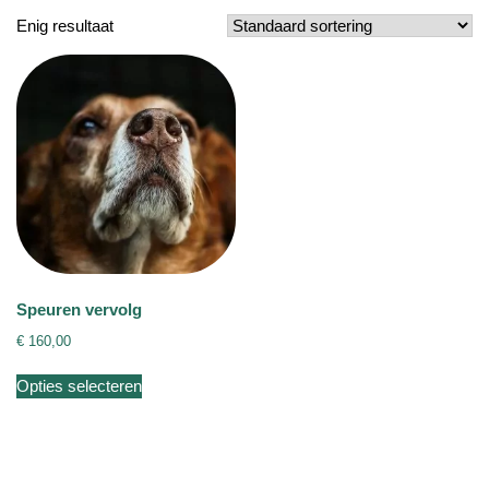
Enig resultaat
Speuren vervolg
€
160,00
Dit
Opties selecteren
product
heeft
meerdere
variaties.
Deze