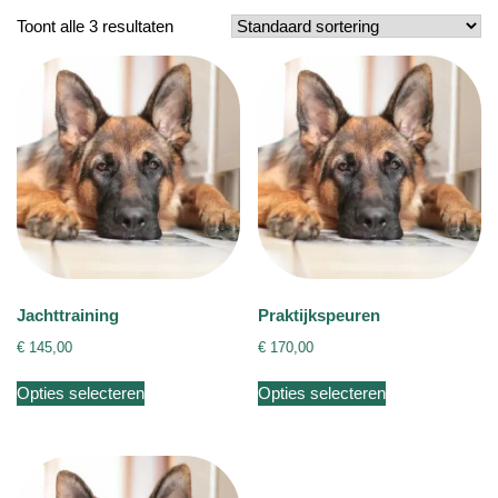
Toont alle 3 resultaten
Jachttraining
Praktijkspeuren
€
145,00
€
170,00
Dit
Dit
Opties selecteren
Opties selecteren
product
product
heeft
heeft
meerdere
meerdere
variaties.
variaties.
Deze
Deze