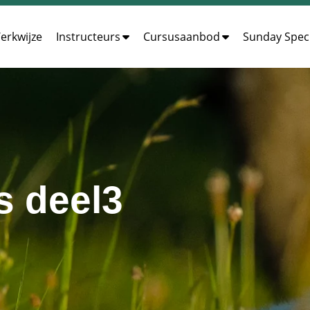
erkwijze
Instructeurs
Cursusaanbod
Sunday Speci
s deel3