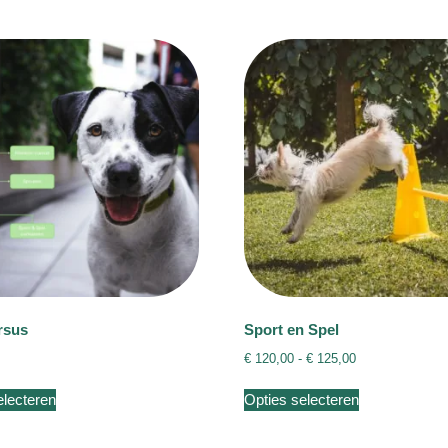
rsus
Sport en Spel
Prijsklasse:
€
120,00
-
€
125,00
€ 120,00
Dit
Dit
tot
electeren
Opties selecteren
product
product
€ 125,00
heeft
heeft