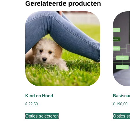
Gerelateerde producten
Kind en Hond
Basiscu
€
22,50
€
190,00
Dit
Opties selecteren
Opties s
product
heeft