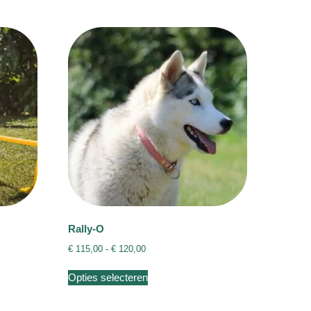
Rally-O
Prijsklasse:
€
115,00
-
€
120,00
€ 115,00
Dit
tot
Opties selecteren
product
€ 120,00
heeft