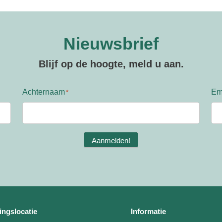
meerdere
meerdere
variaties.
variaties.
Deze
Deze
optie
optie
Nieuwsbrief
kan
kan
gekozen
gekozen
Blijf op de hoogte, meld u aan.
worden
worden
op
op
de
de
Achternaam
Em
productpagina
productpagin
Aanmelden!
ingslocatie
Informatie