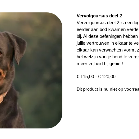
Vervolgcursus deel 2
Vervolgcursus deel 2 is een l
eerder aan bod kwamen verder
bij. Al deze oefeningen hebben 
jullie vertrouwen in elkaar te v
elkaar kan verwachten vormt z
het welzijn van je hond te ver
meer vrijheid hij geniet!
Prijsklasse:
€
115,00
-
€
120,00
€ 115,00
Dit product is nu niet op voorra
tot
€ 120,00