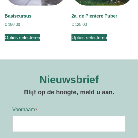
productpagina
Basiscursus
2a. de Pientere Puber
€
190,00
€
125,00
Dit
Dit
Opties selecteren
Opties selecteren
product
product
heeft
heeft
meerdere
meerdere
variaties.
variaties.
Deze
Deze
optie
optie
Nieuwsbrief
kan
kan
gekozen
gekozen
Blijf op de hoogte, meld u aan.
worden
worden
op
op
de
de
Voornaam
productpagina
productpagina