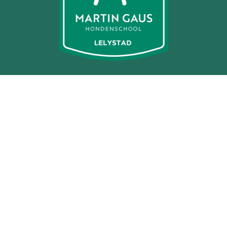
Trainingslocatie
Bronsweg 9
8211 AL Lelystad
06 26158603
info@mgh-lelystad.nl
Informatie
Algemene Voorwaarden